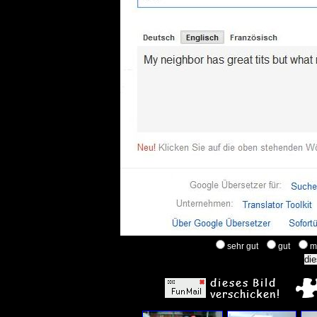
sehr gut
gut
m