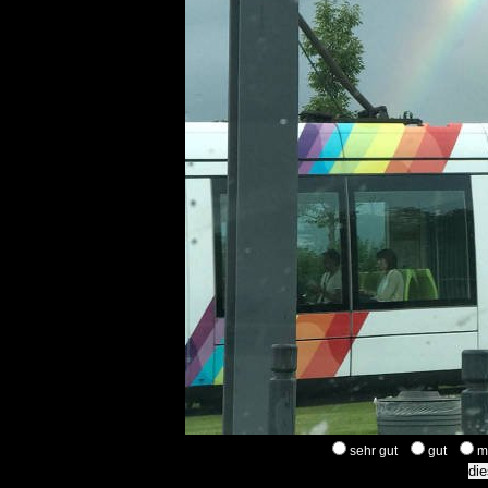
sehr gut
gut
m