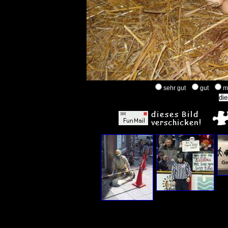
sehr gut
gut
m