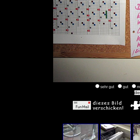
sehr gut
gut
m