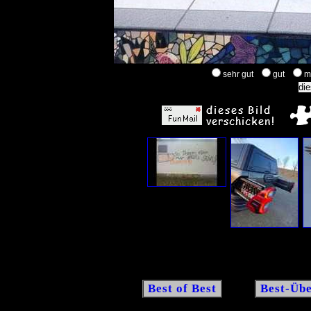
sehr gut
gut
m
Best of Best
Best-Übe