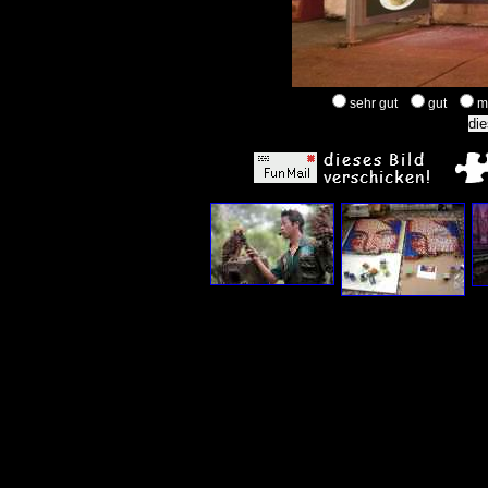
sehr gut
gut
m