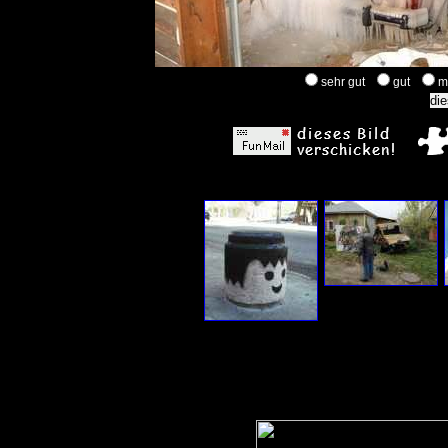
sehr gut
gut
m