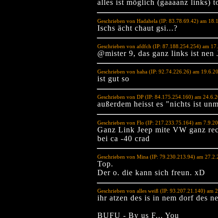
alles ist möglich (gaaaanz links) 
Geschrieben von Hadahela (IP: 83.78.69.42) am 18.
Ischs ächt chaut gsi...?
Geschrieben von afdfch (IP: 87.188.254.254) am 17
@mister 9, das ganz links ist nen
Geschrieben von haha (IP: 92.74.226.26) am 19.6.2
ist gut so
Geschrieben von DP (IP: 84.175.254.160) am 24.6.
außerdem heisst es "nichts ist unm
Geschrieben von Flo (IP: 217.233.75.164) am 7.9.2
Ganz Link Jeep mite VW ganz rec
bei ca -40 crad
Geschrieben von Mina (IP: 79.230.213.94) am 27.2.
Top.
Der o. die kann sich freun. xD
Geschrieben von alles weiß (IP: 93.207.21.140) am 
ihr atzen des is in nem dorf des n
BUFU - By us F... You