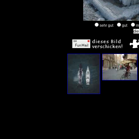
sehr gut
gut
m