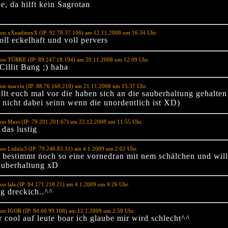
e, da hilft kein Sagrotan
von xXnadinexX (IP: 92.78.37.106) am 12.11.2008 um 16:34 Uhr.
oll eckelhaft und voll pervers
von TÜRKE (IP: 89.247.18.194) am 20.11.2008 um 12:09 Uhr.
Cillit Bang ;) haha
on marvin (IP: 88.76.160.210) am 21.11.2008 um 15:37 Uhr.
tellt euch mal vor die haben sich an die sauberhaltung gehalte
h nicht dabei seinn wenn die unordentlich ist XD)
von Maxi (IP: 79.201.201.67) am 22.12.2008 um 11:55 Uhr.
 das lustig
on Lisliiix3 (IP: 79.246.83.31) am 4.1.2009 um 2:02 Uhr.
 bestimmt noch so eine vornedran mit nem schälchen und will
sauberhaltung xD
on lala (IP: 84.171.218.21) am 4.1.2009 um 9:26 Uhr.
g dreckich..^^
von IGOR (IP: 84.60.99.108) am 12.1.2009 um 2:58 Uhr.
r cool auf leute boar ich glaube mir wird schlecht^^