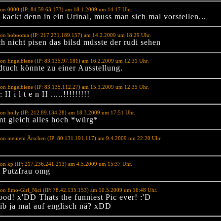
on 0000 (IP: 84.59.63.173) am 18.1.2009 um 14:17 Uhr.
kackt denn in ein Urinal, muss man sich mal vorstellen...
von bobooma (IP: 217.231.189.157) am 14.2.2009 um 18:29 Uhr.
ch nicht pisen das bilsd müsste der rudi sehen
on Engelbiene (IP: 83.135.97.181) am 16.2.2009 um 12:31 Uhr.
tuch könnte zu einer Ausstellung.
on Engelbiene (IP: 83.135.112.27) am 15.3.2009 um 12:35 Uhr.
H i l t e n H .....!!!!!!!!!
on holly (IP: 212.89.134.28) am 18.3.2009 um 17:51 Uhr.
t gleich alles hoch *würg*
von meinem Ärschen (IP: 80.131.191.117) am 9.4.2009 um 22:20 Uhr.
on kp (IP: 217.236.241.213) am 4.5.2009 um 15:37 Uhr.
 Putzfrau omg
on Emo-Girl_Nici (IP: 78.42.135.153) am 10.5.2009 um 16:48 Uhr.
od! x'DD Thats the funniest Pic ever! :'D
eib ja mal auf englisch nä? xDD