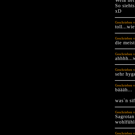
Weiß net
So siehts
xD
Geschrieben v
toll...w
Geschrieben v
die meis
Geschrieben 
ahhhh...w
Geschrieben 
sehr hyg
Geschrieben v
bäääh...
was`n si
Geschrieben 
Sagrotan
wohlfühl
Geschrieben 