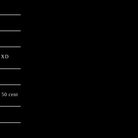
n XD
 50 cent