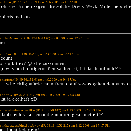
on GiGi (IP: 87.122.156.201) am 9.6.2009 um 18:22 Uhr.
ohl die Firmen sagen, die solche Dreck-Weck-Mittel herstelle
obierts mal aus
on 1st.Account (IP: 84.134.164.120) am 9.8.2009 um 12:44 Uhr.
use...
on Daniel (IP: 91.96.102.36) am 23.8.2009 um 22:14 Uhr.
count:
t du bitte?? @ alle zusammen:
ige was noch einigermaßen sauber ist, ist das handtuch!^^
on ariana (IP: 89.56.152.6) am 14.9.2009 um 9:44 Uhr.
..... wiie eklig würde mein freund auf sowas gehen dan wers d
von OMG (IP: 79.201.237.29) am 29.9.2009 um 17:05 Uhr.
s ist ja ekelhaft xD
von jemdandem ohne Hirn (IP: 91.52.50.147) am 8.12.2009 um 17:53 Uhr.
glaub rechts hat jemand einen reingeschmettert^^
von dxvcxgbsbbhzxbbsgbv cv (IP: 84.184.252.215) am 9.12.2009 um 17:17 Uhr.
bestimmt jeder ein!