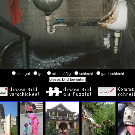
sehr gut
gut
mittelmäßig
schlecht
ganz schlecht