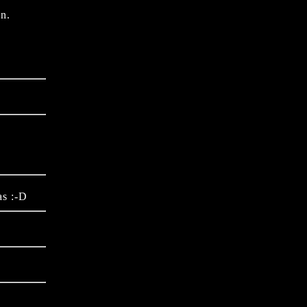
n.
as :-D