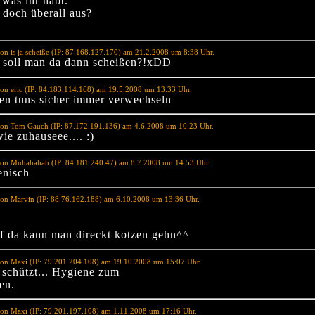
 was ihr habt.
 doch überall aus?
on is ja scheiße (IP: 87.168.127.170) am 21.2.2008 um 8:38 Uhr.
ie soll man da dann scheißen?!xDD
on eric (IP: 84.183.114.168) am 19.5.2008 um 13:33 Uhr.
ten tuns sicher immer verwechseln
von Tom Gauch (IP: 87.172.191.136) am 4.6.2008 um 10:23 Uhr.
ie zuhauseee.... :)
von Muhahahah (IP: 84.181.240.47) am 8.7.2008 um 14:53 Uhr.
enisch
on Marvin (IP: 88.76.162.188) am 6.10.2008 um 13:36 Uhr.
ff da kann man direckt kotzen gehn^^
von Maxi (IP: 79.201.204.108) am 19.10.2008 um 15:07 Uhr.
 schützt... Hygiene zum
en.
von Maxi (IP: 79.201.197.108) am 1.11.2008 um 17:16 Uhr.