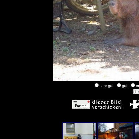
sehr gut
gut
m