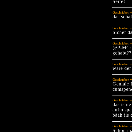
Seife!
Geschrieben 
das schaf
Geschrieben 
Sicher da
Geschrieben v
@P-MC: N
gehabt??
Geschrieben v
wäre der 
Geschrieben v
Geniale E
cumspend
Geschrieben 
das is n
aufm spe
bääh iis 
Geschrieben 
Schon ma