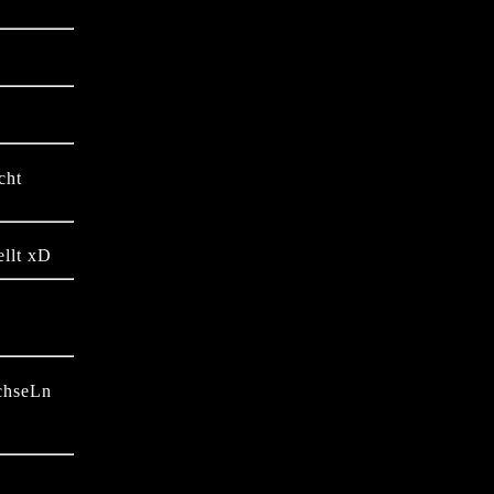
cht
ellt xD
achseLn