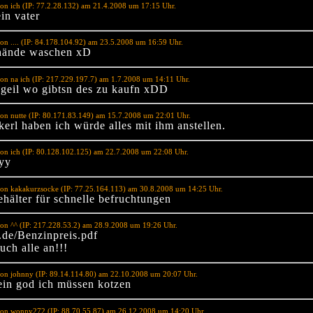
on ich (IP: 77.2.28.132) am 21.4.2008 um 17:15 Uhr.
ein vater
on .... (IP: 84.178.104.92) am 23.5.2008 um 16:59 Uhr.
 hände waschen xD
on na ich (IP: 217.229.197.7) am 1.7.2008 um 14:11 Uhr.
geil wo gibtsn des zu kaufn xDD
on nutte (IP: 80.171.83.149) am 15.7.2008 um 22:01 Uhr.
kerl haben ich würde alles mit ihm anstellen.
on ich (IP: 80.128.102.125) am 22.7.2008 um 22:08 Uhr.
yy
on kakakurzsocke (IP: 77.25.164.113) am 30.8.2008 um 14:25 Uhr.
hälter für schnelle befruchtungen
on ^^ (IP: 217.228.53.2) am 28.9.2008 um 19:26 Uhr.
l.de/Benzinpreis.pdf
uch alle an!!!
on johnny (IP: 89.14.114.80) am 22.10.2008 um 20:07 Uhr.
in god ich müssen kotzen
von wonny272 (IP: 88.70.55.87) am 26.12.2008 um 14:20 Uhr.