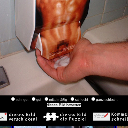
sehr gut
gut
mittelmäßig
schlecht
ganz schlecht