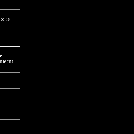
to is
ren
hlecht