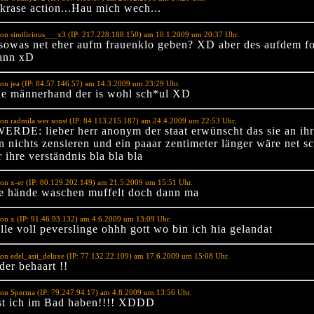
 krase action...Hau mich wech...
on similicious___x3 (IP: 217.228.188.150) am 10.1.2009 um 20:37 Uhr.
s sowas net eher aufm frauenklo geben? XD aber des aufdem fo
ann xD
on jea (IP: 84.57.146.57) am 14.3.2009 um 23:29 Uhr.
ine männerhand der is wohl sch*ul XD
on radmila wer sonst (IP: 84.113.215.187) am 24.4.2009 um 22:53 Uhr.
DE: lieber herr anonym der staat erwünscht das sie an ih
n nichts zensieren und ein paaar zentimeter länger wäre net sc
 ihre verständnis bla bla bla
on x-er (IP: 80.129.202.149) am 21.5.2009 um 15:51 Uhr.
e hände waschen muffelt doch dann ma
on x (IP: 91.46.93.132) am 4.6.2009 um 13:09 Uhr.
alle voll peverslinge ohhh gott wo bin ich hia gelandat
on edel_asii_deluxe (IP: 77.132.22.109) am 17.6.2009 um 15:08 Uhr.
der behaart !!
on Sperma (IP: 79.247.94.17) am 4.8.2009 um 13:56 Uhr.
t ich im Bad haben!!!! XDDD