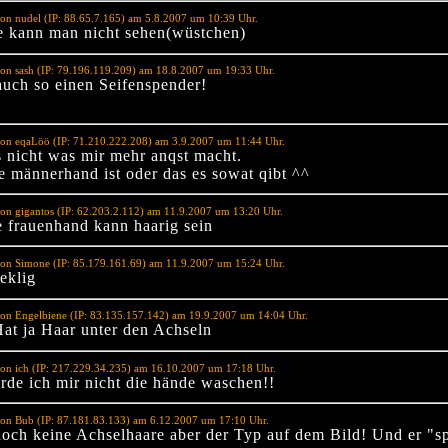
on nudel (IP: 88.65.7.165) am 5.8.2007 um 10:39 Uhr.
e kann man nicht sehen(wüstchen)
on sash (IP: 79.196.119.209) am 18.8.2007 um 19:33 Uhr.
 auch so einen Seifenspender!
von eqaLöö (IP: 71.210.222.208) am 3.9.2007 um 11:44 Uhr.
s nicht was mir mehr anqst macht.
e männerhand ist oder das es sowat qibt ^^
on gigantos (IP: 62.203.2.112) am 11.9.2007 um 13:20 Uhr.
e frauenhand kann haarig sein
von Simone (IP: 85.179.161.69) am 11.9.2007 um 15:24 Uhr.
 eklig
on Engelbiene (IP: 83.135.157.142) am 19.9.2007 um 14:04 Uhr.
Hat ja Haar unter den Achseln
on ich (IP: 217.229.34.235) am 16.10.2007 um 17:18 Uhr.
rde ich mir nicht die hände waschen!!
on Bub (IP: 87.181.83.133) am 6.12.2007 um 17:10 Uhr.
noch keine Achselhaare aber der Typ auf dem Bild! Und er "s