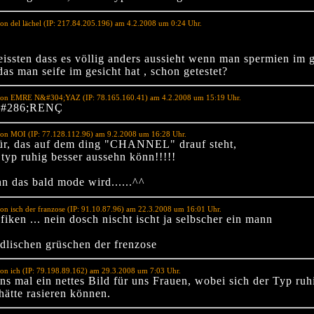
on del lächel (IP: 217.84.205.196) am 4.2.2008 um 0:24 Uhr.
issten dass es völlig anders aussieht wenn man spermien im g
 das man seife im gesicht hat , schon getestet?
von EMRE N&#304;YAZ (IP: 78.165.160.41) am 4.2.2008 um 15:19 Uhr.
&#286;RENÇ
von MOI (IP: 77.128.112.96) am 9.2.2008 um 16:28 Uhr.
ür, das auf dem ding "CHANNEL" drauf steht,
 typ ruhig besser aussehn könn!!!!!
n das bald mode wird......^^
on isch der franzose (IP: 91.10.87.96) am 22.3.2008 um 16:01 Uhr.
 fiken ... nein dosch nischt ischt ja selbscher ein mann
ndlischen grüschen der frenzose
on ich (IP: 79.198.89.162) am 29.3.2008 um 7:03 Uhr.
ns mal ein nettes Bild für uns Frauen, wobei sich der Typ ruh
hätte rasieren können.