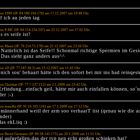
von 1990 (IP: 84.186.194.176) am 17.12.2007 um 19:48 Uhr.
f ich au jeden tag
von P-MC (IP: 84.154.254.247) am 22.12.2007 um 17:02 Uhr.
s es seife ist?
on Mausi (IP: 79.214.75.178) am 22.12.2007 um 23:50 Uhr.
atürlich ist das Seife!! Schonmal richtige Spermien im Gesi
 Das sieht ganz anders aus^^
on xD (IP: 77.187.40.5) am 23.12.2007 um 11:43 Uhr.
nich sou' behaart hätte ich den sofort bei mir ins bad reinqest
on Christian (IP: 77.7.137.112) am 2.1.2008 um 23:42 Uhr.
rfindung...einfach geil, hätte mir auch einfallen können, so´n
er :-)
von mascHa (IP: 91.16.105.116) am 17.1.2008 um 17:12 Uhr.
e männerhand weiil der arm soo verhaarT iist (qenau wie die 
nder)
das ekLiiq :)
von Bernd Germann (IP: 89.58.145.175) am 20.1.2008 um 11:51 Uhr.
l aufgefallen,das der typ nen echt großen schinken hat?