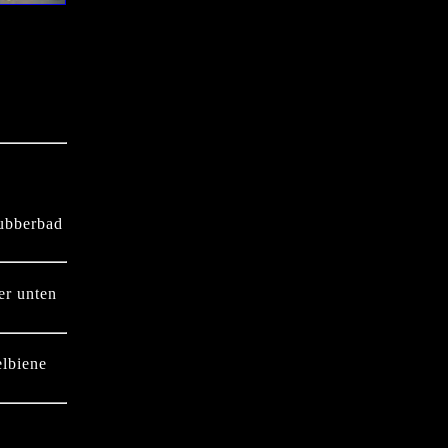
lubberbad
er unten
elbiene