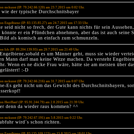
on mckunst (IP: 79.242.66.120) am 23.7.2015 um 0:02 Uhr.
s wie der typische Durchschnitsbayer
on Engelbiene (IP: 83.135.85.27) am 24.7.2015 um 17:33 Uhr.
e seid nicht so frech, der Gute kann nichts für sein Aussehen,
ht könnte er ein Pfündchen abnehmen, aber das ist auch seine 
 Bild als komisch an einfach zum schmunzeln.
on Ich (IP: 89.204.139.93) am 29.7.2015 um 21:49 Uhr.
Engelbiene,sobald es um Männer geht, muss sie wieder vertei
en Mann darf man keine Witze machen. Da versteht Engelbien
hr. Wenn es ne dicke Frau wäre, hätte sie am meisten über da
gelästert! :-D
on mckunst (IP: 79.242.66.216) am 31.7.2015 um 0:07 Uhr.
ne-Es geht nicht um das Gewicht des Durchschnitsbayern, so
sserkopf!
on HerrHanf (IP: 95.91.244.79) am 2.8.2015 um 21:39 Uhr.
 er denn da wieder raus kommen? ^^
on mckunst (IP: 79.242.67.191) am 5.8.2015 um 0:22 Uhr.
abfuhr wird´s schon richten.
on Engelbiene (IP: 83.135.109.123) am 15.8.2015 um 18:01 Uhr.