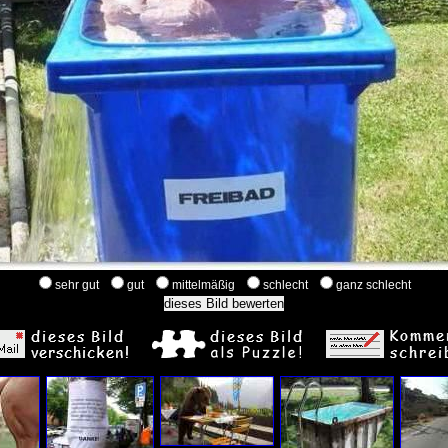
sehr gut
gut
mittelmäßig
schlecht
ganz schlecht