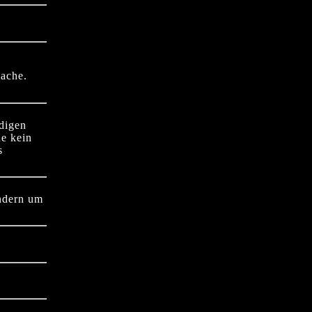
Sache.
digen
e kein
s
ndern um