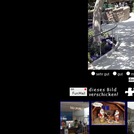
sehr gut
gut
m