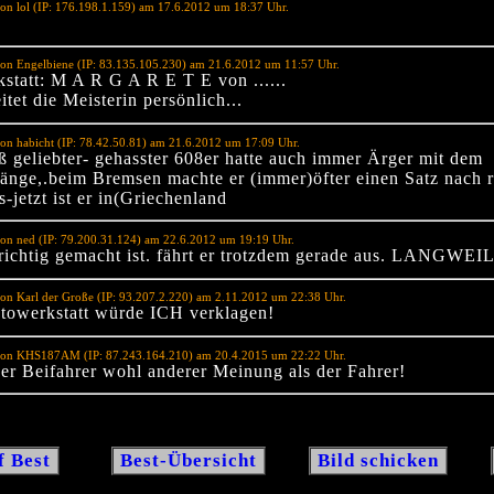
on lol (IP: 176.198.1.159) am 17.6.2012 um 18:37 Uhr.
on Engelbiene (IP: 83.135.105.230) am 21.6.2012 um 11:57 Uhr.
statt: M A R G A R E T E von ......
itet die Meisterin persönlich...
on habicht (IP: 78.42.50.81) am 21.6.2012 um 17:09 Uhr.
ß geliebter- gehasster 608er hatte auch immer Ärger mit dem
änge,.beim Bremsen machte er (immer)öfter einen Satz nach r
s-jetzt ist er in(Griechenland
on ned (IP: 79.200.31.124) am 22.6.2012 um 19:19 Uhr.
richtig gemacht ist. fährt er trotzdem gerade aus. LANGWEI
on Karl der Große (IP: 93.207.2.220) am 2.11.2012 um 22:38 Uhr.
towerkstatt würde ICH verklagen!
von KHS187AM (IP: 87.243.164.210) am 20.4.2015 um 22:22 Uhr.
er Beifahrer wohl anderer Meinung als der Fahrer!
f Best
Best-Übersicht
Bild schicken