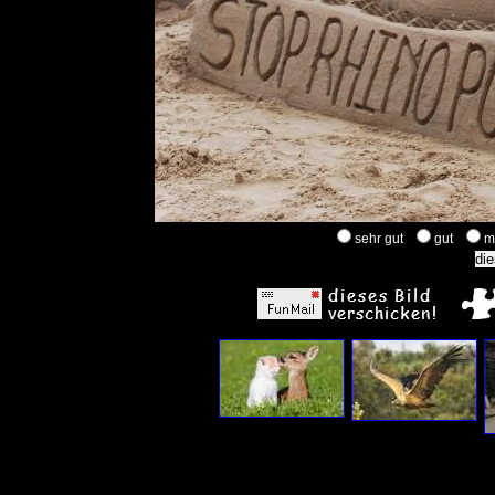
sehr gut
gut
m