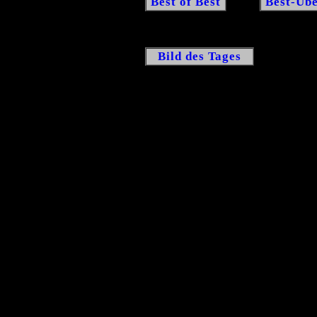
Best of Best
Best-Übe
Bild des Tages