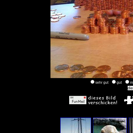
sehr gut
gut
m