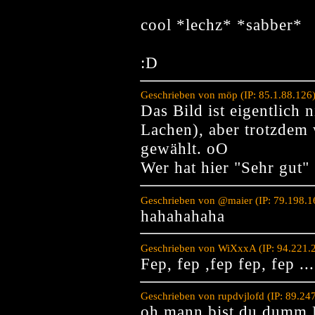
cool *lechz* *sabber*
:D
Geschrieben von möp (IP: 85.1.88.126
Das Bild ist eigentlich 
Lachen), aber trotzdem
gewählt. oO
Wer hat hier "Sehr gut
Geschrieben von @maier (IP: 79.198.1
hahahahaha
Geschrieben von WiXxxA (IP: 94.221.
Fep, fep ,fep fep, fep ...
Geschrieben von rupdvjlofd (IP: 89.24
oh mann bist du dumm K