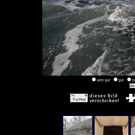
sehr gut
gut
m