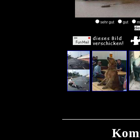
sehr gut
gut
m
Kom