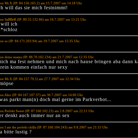
on Mr.X (IP: 84.156.165.2) am 15.7.2007 um 14:18 Uhr.
ch will das sie mich festnimmt!
von SaBBeR (IP: 89.55.132.66) am 16.7.2007 um 15:21 Uhr.
will ich
*schloz
on so (IP: 84.171.203.94) am 19.7.2007 um 15:35 Uhr.
von deine mama (IP: 88.70.162.234) am 21.7.2007 um 12:35 Uhr.
 mich ma fest nehmen und mich nach hause bringen aba dann k
 rein kommen einfach nur sexy
on Mr.X (IP: 84.157.79.5) am 27.7.2007 um 12:34 Uhr.
 möpse
on Alex (IP: 84.167.107.37) am 30.7.2007 um 14:00 Uhr.
twas parkt man(n) doch mal gerne im Parkverbot...
on Perfekt Sweet (IP: 87.160.102.23) am 2.8.2007 um 22:11 Uhr.
er denkt auch immer nur an sex
on I am the perfekt chilla (IP: 87.160.104.243) am 9.8.2007 um 21:15 Uhr.
a bitte lustig ?