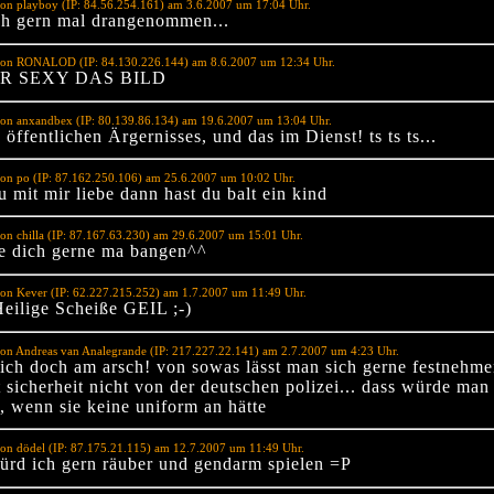
on playboy (IP: 84.56.254.161) am 3.6.2007 um 17:04 Uhr.
ich gern mal drangenommen...
von RONALOD (IP: 84.130.226.144) am 8.6.2007 um 12:34 Uhr.
HR SEXY DAS BILD
von anxandbex (IP: 80.139.86.134) am 19.6.2007 um 13:04 Uhr.
öffentlichen Ärgernisses, und das im Dienst! ts ts ts...
on po (IP: 87.162.250.106) am 25.6.2007 um 10:02 Uhr.
 mit mir liebe dann hast du balt ein kind
on chilla (IP: 87.167.63.230) am 29.6.2007 um 15:01 Uhr.
e dich gerne ma bangen^^
on Kever (IP: 62.227.215.252) am 1.7.2007 um 11:49 Uhr.
eilige Scheiße GEIL ;-)
on Andreas van Analegrande (IP: 217.227.22.141) am 2.7.2007 um 4:23 Uhr.
mich doch am arsch! von sowas lässt man sich gerne festnehmen
t sicherheit nicht von der deutschen polizei... dass würde man
, wenn sie keine uniform an hätte
on dödel (IP: 87.175.21.115) am 12.7.2007 um 11:49 Uhr.
würd ich gern räuber und gendarm spielen =P