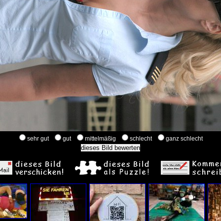
sehr gut
gut
mittelmäßig
schlecht
ganz schlecht