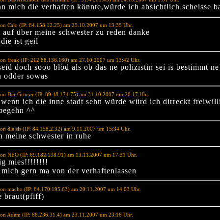
n mich die verhaften könnte,würde ich absichtlich scheisse b
on Calo (IP: 84.158.12.25) am 25.10.2007 um 13:35 Uhr.
rt auf über meine schwester zu reden danke
die ist geil
on freak (IP: 212.88.136.160) am 27.10.2007 um 13:42 Uhr.
 seid doch sooo blöd als ob das ne polizistin sei is bestimmt ne
in odder sowas
on Der Grinser (IP: 89.48.174.75) am 31.10.2007 um 20:17 Uhr.
wenn ich die inne stadt sehn würde würd ich dirreckt freiwill
 begehn ^^
on die sis (IP: 84.158.2.32) am 9.11.2007 um 15:34 Uhr.
ch meine schwester in ruhe
von NEO (IP: 89.182.138.91) am 13.11.2007 um 17:31 Uhr.
ig mies!!!!!!!!
 mich gern ma von der verhaftenlassen
von macho (IP: 84.170.195.63) am 20.11.2007 um 14:03 Uhr.
e braut(pfiff)
von Adem (IP: 88.236.31.4) am 23.11.2007 um 23:18 Uhr.