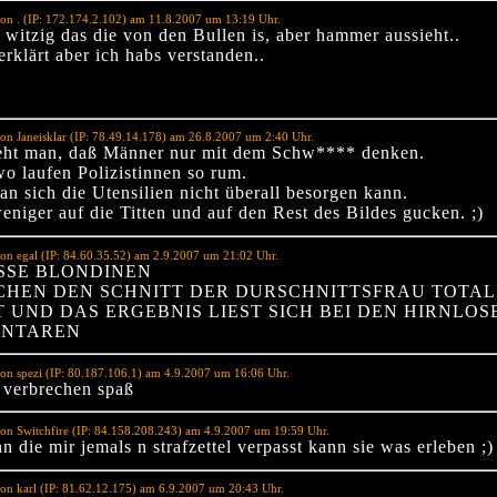
on . (IP: 172.174.2.102) am 11.8.2007 um 13:19 Uhr.
 witzig das die von den Bullen is, aber hammer aussieht..
erklärt aber ich habs verstanden..
on Janeisklar (IP: 78.49.14.178) am 26.8.2007 um 2:40 Uhr.
eht man, daß Männer nur mit dem Schw**** denken.
o laufen Polizistinnen so rum.
an sich die Utensilien nicht überall besorgen kann.
eniger auf die Titten und auf den Rest des Bildes gucken. ;)
on egal (IP: 84.60.35.52) am 2.9.2007 um 21:02 Uhr.
SSE BLONDINEN
CHEN DEN SCHNITT DER DURSCHNITTSFRAU TOTAL
 UND DAS ERGEBNIS LIEST SICH BEI DEN HIRNLOS
NTAREN
on spezi (IP: 80.187.106.1) am 4.9.2007 um 16:06 Uhr.
 verbrechen spaß
on Switchfire (IP: 84.158.208.243) am 4.9.2007 um 19:59 Uhr.
 die mir jemals n strafzettel verpasst kann sie was erleben ;)
on karl (IP: 81.62.12.175) am 6.9.2007 um 20:43 Uhr.