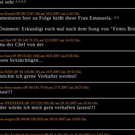
ist sehr ^^^^
on Freund (IP: 88.73.67.56) am 10.9.2007 um 1:42 Uhr.
entaren hier zu Folge heißt diese Frau Emanuela. ^^
 Dummen: Erkundigt euch mal nach dem Song von "Fettes Bro
on Chef (IP: 80.140.76.53) am 12.9.2007 um 14:41 Uhr.
ma der Chef von der
on Gott (IP: 89.14.222.144) am 16.9.2007 um 0:26 Uhr.
osen Sexsüchtigen...
von IGGE (IP: 84.145.86.29) am 24.9.2007 um 19:55 Uhr.
möchte ich gerne Verhaftet werden!
on dener mutter (IP: 84.161.74.9) am 27.9.2007 um 20:25 Uhr.
sau!!!
von XXXXXXXX (IP: 217.233.195.36) am 20.10.2007 um 18:16 Uhr.
 der würde ich mich gern verhaften lassen!!!
on sexgott (IP: 84.60.230.205) am 20.10.2007 um 19:03 Uhr.
on Das Arschloch das niemand (IP: 91.4.201.45) am 24.10.2007 um 1:01 Uhr.