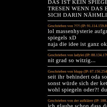
DAS IST KEIN SPIE
TRESEN WENN DAS 
SICH DARIN NÄHMLI
Geschrieben von ?!?! (IP: 91.114.159.
lol massenhysterie aufg
spiegels xD
naja die idee ist ganz o
Geschrieben von ladylei (IP: 88.134.1
nit grad so witzig...
Geschrieben von blupp (IP: 87.156.25
seit ihr behindert oda s
sonst würde sich der ke
wohl spiegeln oder?! du
Geschrieben von der aufklärer (IP: 18
ich glaube schon dass das 