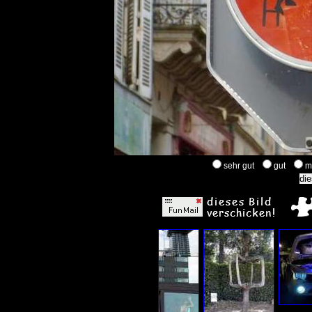
sehr gut
gut
m