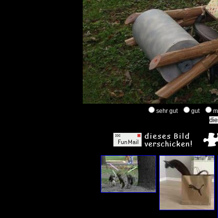
sehr gut
gut
m