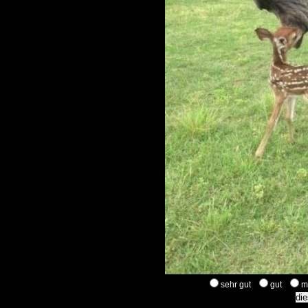
sehr gut
gut
m