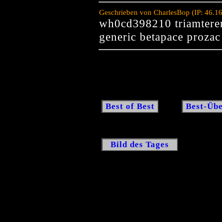
Geschrieben von CharlesBop (IP: 46.1
wh0cd398210 triamterene
generic betapace prozac
Best of Best
Best-Übe
Bild des Tages