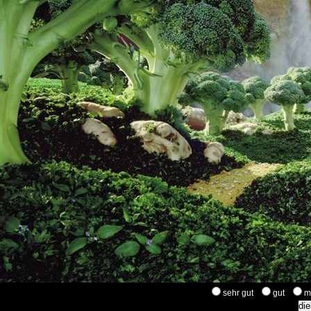
sehr gut
gut
m