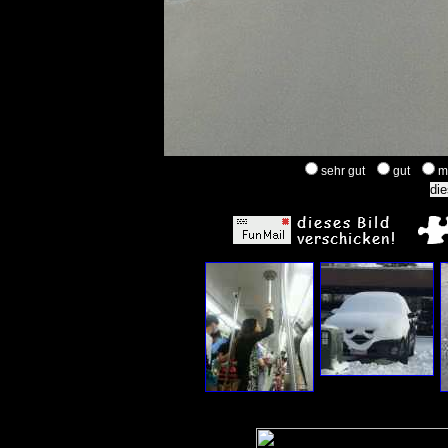
sehr gut
gut
m