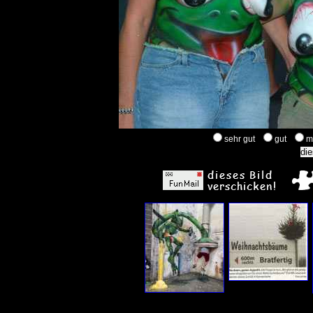
sehr gut
gut
m