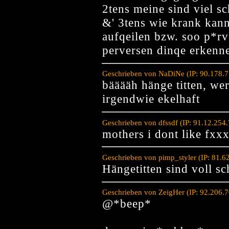
2tens meine sind viel sc
&' 3tens wie krank kann
aufqeilen bzw. soo p*rv
perversen dinqe erkenn
Geschrieben von NaDiNe (IP: 90.178.7
bääääh hänge titten, wer 
irgendwie ekelhaft
Geschrieben von dfssdf (IP: 91.12.254
mothers i dont like fxx
Geschrieben von pimp_styler (IP: 81.6
Hängetitten sind voll sc
Geschrieben von ZeigHer (IP: 92.206.
@*beep*