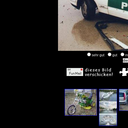
sehr gut
gut
m