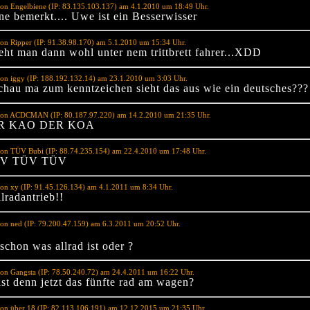
on Engelbiene (IP: 83.135.103.137) am 4.1.2010 um 18:49 Uhr.
ne bemerkt.... Uwe ist ein Besserwisser
on Ripper (IP: 91.38.98.170) am 5.1.2010 um 15:34 Uhr.
teht man dann wohl unter nem trittbrett fahrer...XDD
on iggy (IP: 188.192.132.14) am 23.1.2010 um 3:03 Uhr.
hau ma zum kenntzeichen sieht das aus wie ein deutsches???
von ACDCMAN (IP: 80.187.97.220) am 14.2.2010 um 21:35 Uhr.
R KAO DER KOA
von TÜV Bubi (IP: 88.74.235.154) am 22.4.2010 um 17:48 Uhr.
V TÜV TÜV
on xy (IP: 91.45.126.134) am 4.1.2011 um 8:34 Uhr.
llradantrieb!!
on ned (IP: 79.200.47.159) am 6.3.2011 um 20:52 Uhr.
schon was allrad ist oder ?
on Gangsta (IP: 78.50.240.72) am 24.4.2011 um 16:22 Uhr.
ist denn jetzt das fünfte rad am wagen?
on über 18 (IP: 82.113.106.191) am 12.12.2015 um 21:35 Uhr.