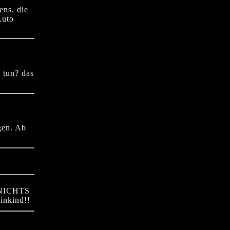
ens, die
Auto
 tun? das
gen. Ab
 NICHTS
inkind!!