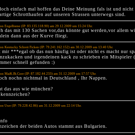
doch einfach mal hoffen das Deine Meinung fals ist und nicht 
artige Schrotthaufen auf unseren Strassen unterwegs sind.
on Engelbiene (IP: 83.135.118.90) am 29.12.2009 um 15:24 Uhr.
uch das mit 130 Sachen vor,das könnte gut werden,vor allem w
lein dann aus der Kurve fliegt.
on Kentucky Schreit Ficken (IP: 79.241.162.152) am 30.12.2009 um 13:40 Uhr.
st mir ***egal ob das nun häufig ist oder nicht es macht nur sp
umzukacken und irgendeinen kack zu schrieben ein Mitspieler 
immer schnell gefunden :)
von MaiK.Bi.Core (IP: 87.182.44.233) am 31.12.2009 um 17:57 Uhr.
doch nochn nichtmal in Deutschland , Ihr Nappen.
ht das aus wie münchen?
 kennzeichen?
von Uwe (IP: 79.228.42.86) am 31.12.2009 um 22:14 Uhr.
Info
zeichen der beiden Autos stammt aus Bulgarien.