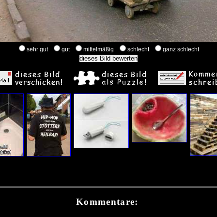
sehr gut
gut
mittelmäßig
schlecht
ganz schlecht
Kommentare: