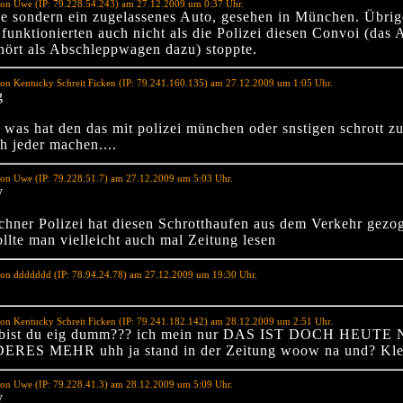
von Uwe (IP: 79.228.54.243) am 27.12.2009 um 0:37 Uhr.
e sondern ein zugelassenes Auto, gesehen in München. Übrig
funktionierten auch nicht als die Polizei diesen Convoi (das 
hört als Abschleppwagen dazu) stoppte.
on Kentucky Schreit Ficken (IP: 79.241.160.135) am 27.12.2009 um 1:05 Uhr.
g
was hat den das mit polizei münchen oder snstigen schrott zu
h jeder machen....
von Uwe (IP: 79.228.51.7) am 27.12.2009 um 5:03 Uhr.
y
hner Polizei hat diesen Schrotthaufen aus dem Verkehr gezo
llte man vielleicht auch mal Zeitung lesen
von ddddddd (IP: 78.94.24.78) am 27.12.2009 um 19:30 Uhr.
on Kentucky Schreit Ficken (IP: 79.241.182.142) am 28.12.2009 um 2:51 Uhr.
bist du eig dumm??? ich mein nur DAS IST DOCH HEUTE
RES MEHR uhh ja stand in der Zeitung woow na und? Kle
von Uwe (IP: 79.228.41.3) am 28.12.2009 um 5:09 Uhr.
y