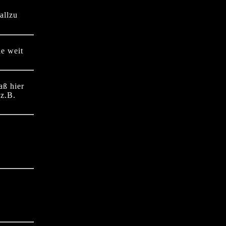
allzu
ie weit
aß hier
(z.B.