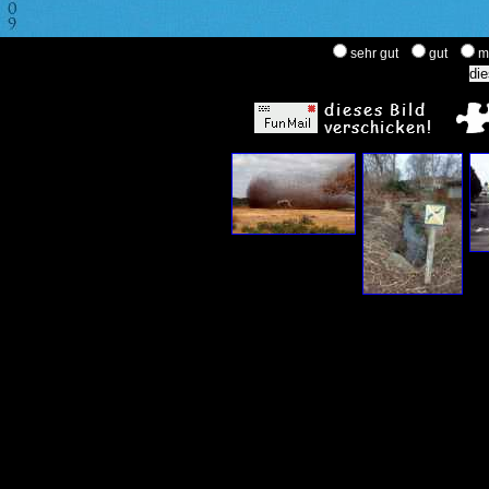
sehr gut
gut
m