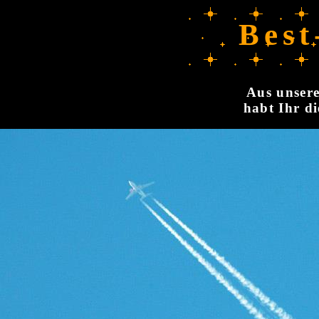
Best
Aus unsere
habt Ihr di