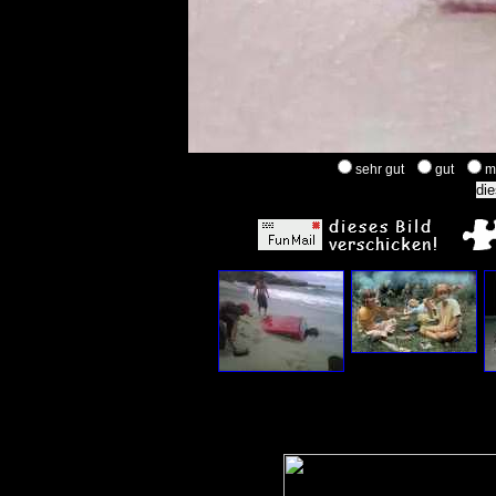
sehr gut
gut
m