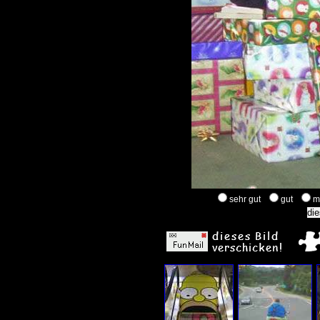
sehr gut
gut
m