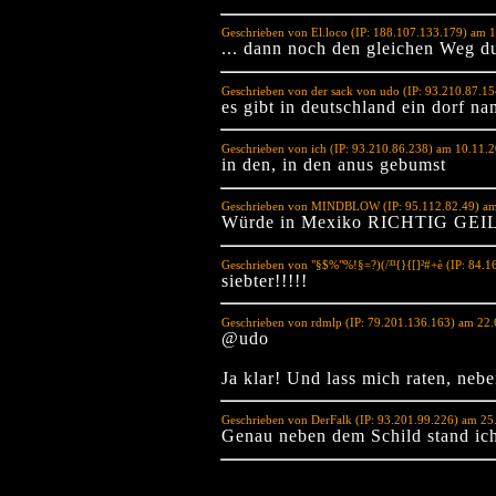
Geschrieben von El.loco (IP: 188.107.133.179) am 
... dann noch den gleichen Weg 
Geschrieben von der sack von udo (IP: 93.210.87.1
es gibt in deutschland ein dorf na
Geschrieben von ich (IP: 93.210.86.238) am 10.11.
in den, in den anus gebumst
Geschrieben von MINDBLOW (IP: 95.112.82.49) am
Würde in Mexiko RICHTIG GEI
Geschrieben von "§$%"%!§=?)(/³³{}{[]²#+è (IP: 84.
siebter!!!!!
Geschrieben von rdmlp (IP: 79.201.136.163) am 22
@udo
Ja klar! Und lass mich raten, nebe
Geschrieben von DerFalk (IP: 93.201.99.226) am 25
Genau neben dem Schild stand ic