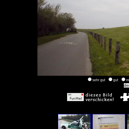
sehr gut
gut
m