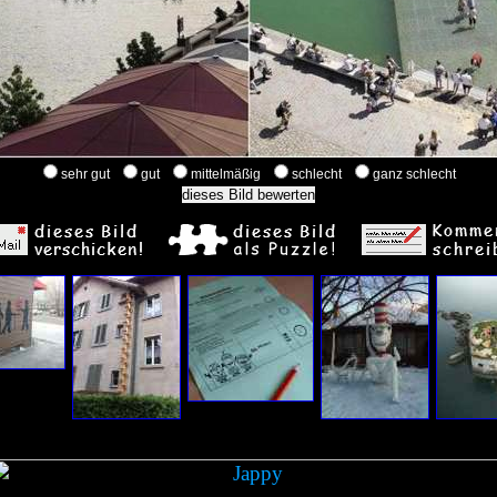
sehr gut
gut
mittelmäßig
schlecht
ganz schlecht