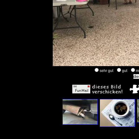
sehr gut
gut
m