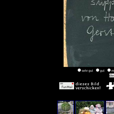
sehr gut
gut
m