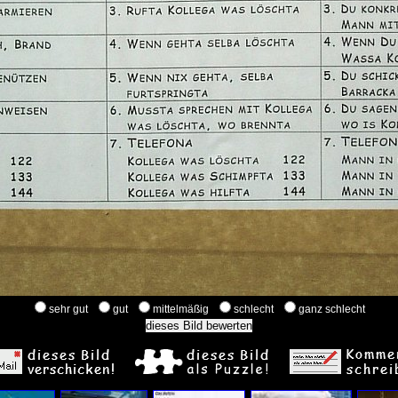
sehr gut
gut
mittelmäßig
schlecht
ganz schlecht