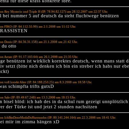
nta für diese krass konkrete idee.
on Rey Mysterio und Triple H (IP: 78.94.82.127) am 28.12.2007 um 22:37 Uhr.
l bei nummer 5 auf deutsch da steht fluchtwege benützen
on FIKO (IP: 84.112.55.99) am 2.1.2008 um 11:12 Uhr.
 RASSISTEN
on Denis (IP: 84.56.31.158) am 21.1.2008 um 21:42 Uhr.
 du otto
on Aeran (IP: 91.17.103.64) am 26.1.2008 um 21:35 Uhr.
ge benützen ist wirklich korrektes deutsch, wenn mans statt d
iv setzt (bitte nich denken ich bin ein streber ich habs nur eb
ckt)
on voll korekt Alter (IP: 84.188.253.25) am 8.3.2008 um 18:58 Uhr.
was schimpfta trifts gutxD
on Sale (IP: 89.49.67.248) am 13.3.2008 um 18:15 Uhr.
 bisel blöd: ich hab des in da schul rum gezeigt unnplötzlich 
er der Türke ist und jetzt 2 stunden nachsitzen
von IchBinDeneMudaDuHurensohn (IP: 80.141.244.164) am 22.3.2008 um 18:41 Uhr.
bei miir im zimma hängen xD