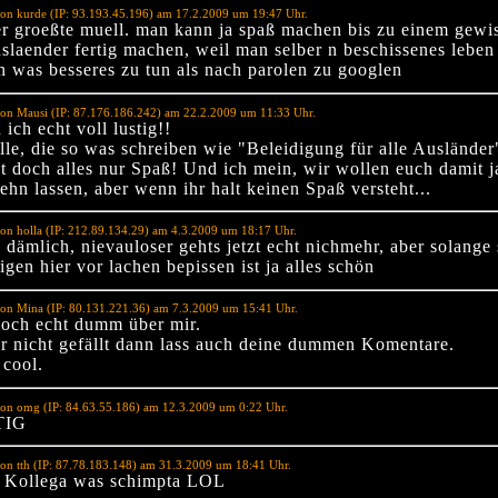
on kurde (IP: 93.193.45.196) am 17.2.2009 um 19:47 Uhr.
der groeßte muell. man kann ja spaß machen bis zu einem gewi
slaender fertig machen, weil man selber n beschissenes leben 
n was besseres zu tun als nach parolen zu googlen
on Mausi (IP: 87.176.186.242) am 22.2.2009 um 11:33 Uhr.
 ich echt voll lustig!!
lle, die so was schreiben wie "Beleidigung für alle Ausländer
st doch alles nur Spaß! Und ich mein, wir wollen euch damit j
ehn lassen, aber wenn ihr halt keinen Spaß versteht...
on holla (IP: 212.89.134.29) am 4.3.2009 um 18:17 Uhr.
o dämlich, nievauloser gehts jetzt echt nichmehr, aber solange 
igen hier vor lachen bepissen ist ja alles schön
on Mina (IP: 80.131.221.36) am 7.3.2009 um 15:41 Uhr.
doch echt dumm über mir.
r nicht gefällt dann lass auch deine dummen Komentare.
 cool.
von omg (IP: 84.63.55.186) am 12.3.2009 um 0:22 Uhr.
TIG
on tth (IP: 87.78.183.148) am 31.3.2009 um 18:41 Uhr.
ollega was schimpta LOL