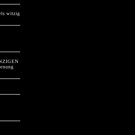
ls witzig
 EINZIGEN
 genung