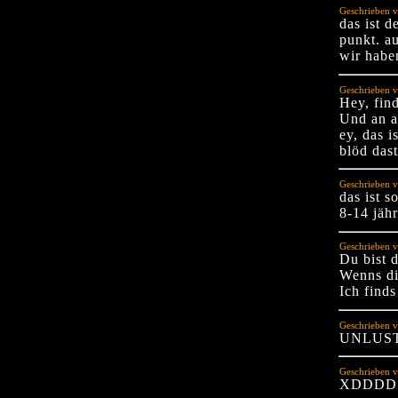
Geschrieben v
das ist 
punkt. au
wir habe
Geschrieben v
Hey, find
Und an a
ey, das i
blöd dast
Geschrieben v
das ist s
8-14 jähr
Geschrieben v
Du bist 
Wenns di
Ich finds
Geschrieben 
UNLUS
Geschrieben v
XDDDD K