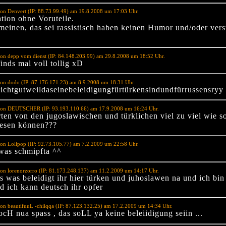
on Denvert (IP: 88.73.99.49) am 19.8.2008 um 17:03 Uhr.
tion ohne Voruteile.
 meinen, das sei rassistisch haben keinen Humor und/oder vers
on depp vom dienst (IP: 84.148.203.99) am 29.8.2008 um 18:52 Uhr.
finds mal voll tollig xD
on dodo (IP: 87.176.171.23) am 8.9.2008 um 18:31 Uhr.
nichtgutweildaseinebeleidigungfürtürkensindundfürrussensryy
von DEUTSCHER (IP: 93.193.110.66) am 17.9.2008 um 16:24 Uhr.
ten von den jugoslawischen und türklichen viel zu viel wie so
lesen können???
on Lolipop (IP: 92.73.105.77) am 7.2.2009 um 22:58 Uhr.
was schmipfta ^^
on lorenorzorro (IP: 81.173.248.137) am 11.2.2009 um 14:17 Uhr.
is was beleidigt ihr hier türken und juhoslawen na und ich bin
d ich kann deutsch ihr opfer
on beautifuuL -chiiqqa (IP: 87.123.132.25) am 17.2.2009 um 14:34 Uhr.
ocH nua spass , das soLL ya keine beleiidigung seiin ...