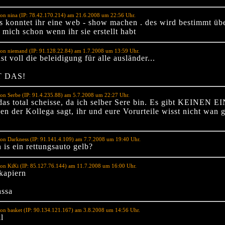
on nina (IP: 78.42.170.214) am 21.6.2008 um 22:56 Uhr.
s konntet ihr eine web - show machen . des wird bestimmt übe
u mich schon wenn ihr sie erstellt habt
on niemand (IP: 91.128.22.84) am 1.7.2008 um 13:59 Uhr.
ist voll die beleidigung für alle ausländer...
 DAS!
on Serbe (IP: 91.4.235.88) am 5.7.2008 um 22:27 Uhr.
 das total scheisse, da ich selber Sere bin. Es gibt KEINEN
en der Kollega sagt, ihr und eure Vorurteile wisst nicht wan
on Darkness (IP: 91.141.4.109) am 7.7.2008 um 19:40 Uhr.
 is ein rettungsauto gelb?
on KiKi (IP: 85.127.76.144) am 11.7.2008 um 16:00 Uhr.
 kapiern
assa
on basket (IP: 90.134.121.167) am 3.8.2008 um 14:56 Uhr.
il