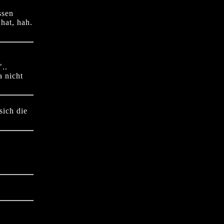
ssen
hat, hah.
"..
a nicht
sich die