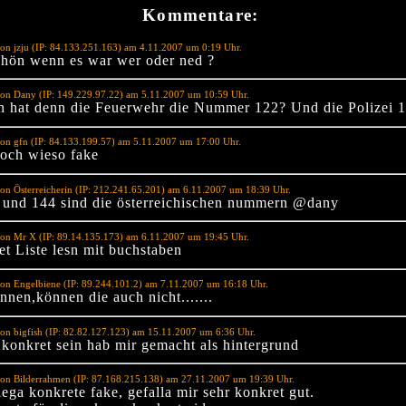
Kommentare:
on jzju (IP: 84.133.251.163) am 4.11.2007 um 0:19 Uhr.
chön wenn es war wer oder ned ?
von Dany (IP: 149.229.97.22) am 5.11.2007 um 10:59 Uhr.
n hat denn die Feuerwehr die Nummer 122? Und die Polizei 
on gfn (IP: 84.133.199.57) am 5.11.2007 um 17:00 Uhr.
doch wieso fake
on Österreicherin (IP: 212.241.65.201) am 6.11.2007 um 18:39 Uhr.
 und 144 sind die österreichischen nummern @dany
von Mr X (IP: 89.14.135.173) am 6.11.2007 um 19:45 Uhr.
et Liste lesn mit buchstaben
on Engelbiene (IP: 89.244.101.2) am 7.11.2007 um 16:18 Uhr.
nnen,können die auch nicht.......
on bigfish (IP: 82.82.127.123) am 15.11.2007 um 6:36 Uhr.
l konkret sein hab mir gemacht als hintergrund
von Bilderrahmen (IP: 87.168.215.138) am 27.11.2007 um 19:39 Uhr.
ega konkrete fake, gefalla mir sehr konkret gut.