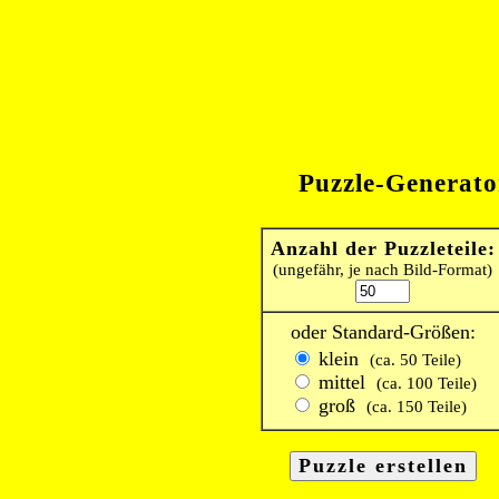
Puzzle-Generato
Anzahl der Puzzleteile:
(ungefähr, je nach Bild-Format)
oder Standard-Größen:
klein
(ca. 50 Teile)
mittel
(ca. 100 Teile)
groß
(ca. 150 Teile)