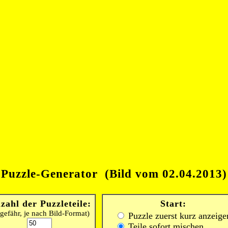
Puzzle-Generator (Bild vom 02.04.2013)
zahl der Puzzleteile:
Start:
gefähr, je nach Bild-Format)
Puzzle zuerst kurz anzeige
Teile sofort mischen