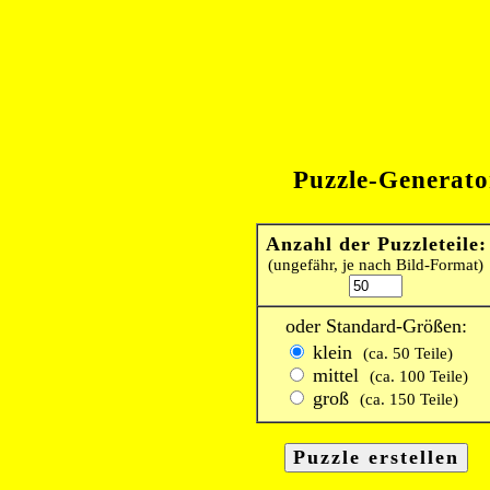
Puzzle-Generato
Anzahl der Puzzleteile:
(ungefähr, je nach Bild-Format)
oder Standard-Größen:
klein
(ca. 50 Teile)
mittel
(ca. 100 Teile)
groß
(ca. 150 Teile)