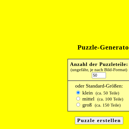
Puzzle-Generato
Anzahl der Puzzleteile:
(ungefähr, je nach Bild-Format)
oder Standard-Größen:
klein
(ca. 50 Teile)
mittel
(ca. 100 Teile)
groß
(ca. 150 Teile)