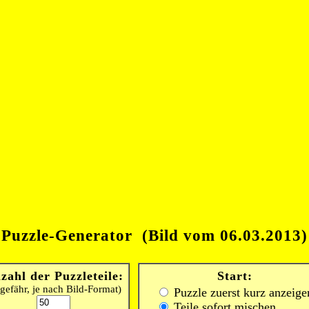
Puzzle-Generator (Bild vom 06.03.2013)
zahl der Puzzleteile:
Start:
gefähr, je nach Bild-Format)
Puzzle zuerst kurz anzeige
Teile sofort mischen