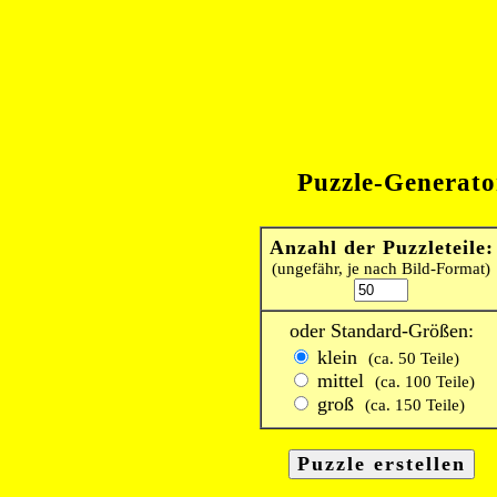
Puzzle-Generato
Anzahl der Puzzleteile:
(ungefähr, je nach Bild-Format)
oder Standard-Größen:
klein
(ca. 50 Teile)
mittel
(ca. 100 Teile)
groß
(ca. 150 Teile)