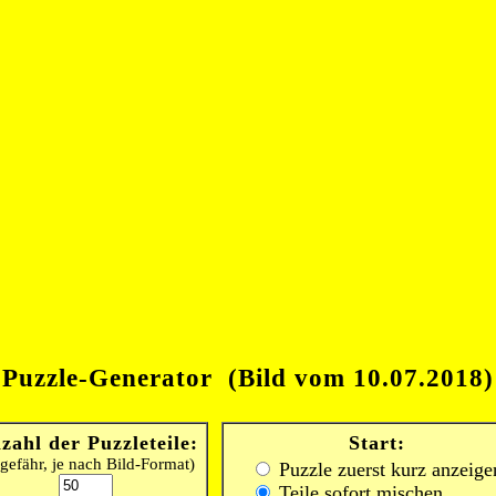
Puzzle-Generator (Bild vom 10.07.2018)
zahl der Puzzleteile:
Start:
gefähr, je nach Bild-Format)
Puzzle zuerst kurz anzeige
Teile sofort mischen