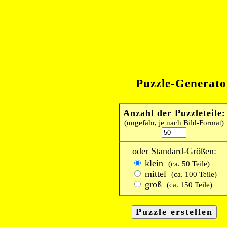
Puzzle-Generato
Anzahl der Puzzleteile:
(ungefähr, je nach Bild-Format)
oder Standard-Größen:
klein
(ca. 50 Teile)
mittel
(ca. 100 Teile)
groß
(ca. 150 Teile)