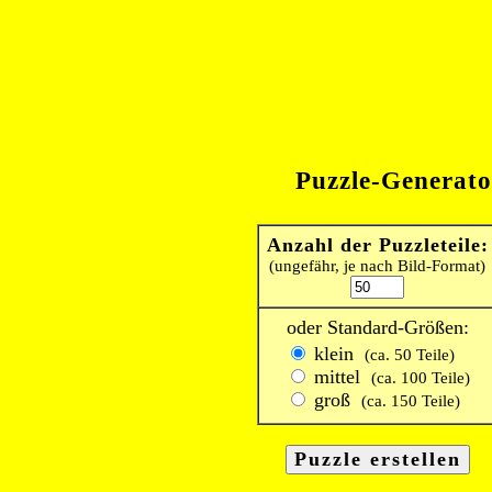
Puzzle-Generato
Anzahl der Puzzleteile:
(ungefähr, je nach Bild-Format)
oder Standard-Größen:
klein
(ca. 50 Teile)
mittel
(ca. 100 Teile)
groß
(ca. 150 Teile)