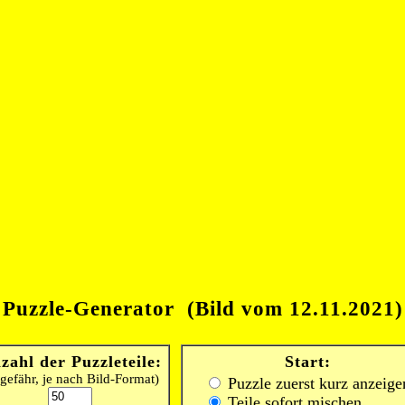
Puzzle-Generator (Bild vom 12.11.2021)
zahl der Puzzleteile:
Start:
gefähr, je nach Bild-Format)
Puzzle zuerst kurz anzeige
Teile sofort mischen