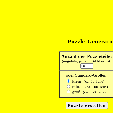
Puzzle-Generato
Anzahl der Puzzleteile:
(ungefähr, je nach Bild-Format)
oder Standard-Größen:
klein
(ca. 50 Teile)
mittel
(ca. 100 Teile)
groß
(ca. 150 Teile)