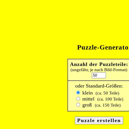
Puzzle-Generato
Anzahl der Puzzleteile:
(ungefähr, je nach Bild-Format)
oder Standard-Größen:
klein
(ca. 50 Teile)
mittel
(ca. 100 Teile)
groß
(ca. 150 Teile)