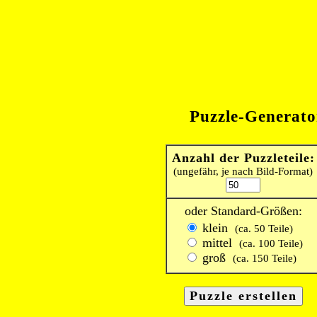
Puzzle-Generato
Anzahl der Puzzleteile:
(ungefähr, je nach Bild-Format)
oder Standard-Größen:
klein
(ca. 50 Teile)
mittel
(ca. 100 Teile)
groß
(ca. 150 Teile)